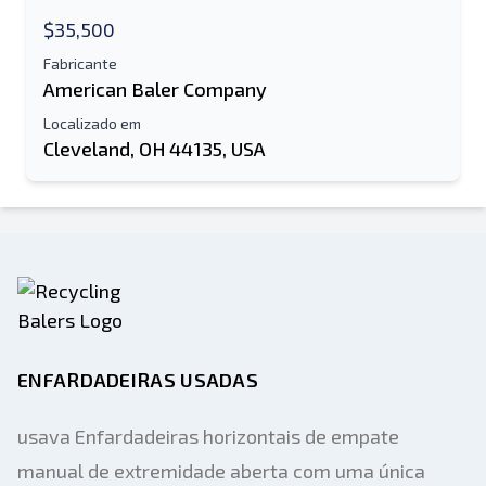
Enviar para um amigo
$35,500
Fabricante
O campo de endereço de e-mail ou
American Baler Company
número de celular é obrigatório
Localizado em
Cleveland, OH 44135, USA
Send a Message
Enviar lista para e-mail
Nome completo
Lista de texto para dispositivo móvel
Endereço de e-mail
ENFARDADEIRAS USADAS
Seu nome completo
usava Enfardadeiras horizontais de empate
Móvel
manual de extremidade aberta com uma única