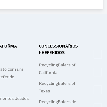
TAFORMA
CONCESSIONÁRIOS
PREFERIDOS
RecyclingBalers of
tato com um
California
eferido
RecyclingBalers of
Texas
mentos Usados
RecyclingBalers de