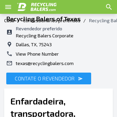
Recycling Balers of Texas
Casa
/
Concessionários preferidos
/
Recycling Bal
Revendedor preferido
Recycling Balers Corporate
Dallas, TX, 75243
View Phone Number
texas@recyclingbalers.com
CONTATE O REVENDEDOR
Enfardadeira,
transportadora,