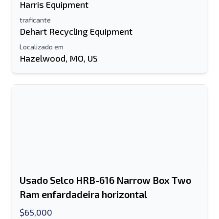
Harris Equipment
Móvel
traficante
informação adicional
Dehart Recycling Equipment
Localizado em
Hazelwood, MO, US
Enviar
Enviar
Usado Selco HRB-616 Narrow Box Two
Ram enfardadeira horizontal
$65,000