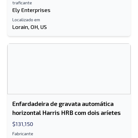
traficante
Ely Enterprises
Enviar para um amigo
Localizado em
Lorain, OH, US
O campo de endereço de e-mail ou
número de celular é obrigatório
Send a Message
Enviar lista para e-mail
Nome completo
Lista de texto para dispositivo móvel
Enfardadeira de gravata automática
Endereço de e-mail
horizontal Harris HRB com dois aríetes
$131,150
Seu nome completo
Fabricante