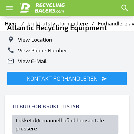
Hjem
/
brukt-utstyr-forhandlere
/
Forhandlere av
Atlantic Recycling Equipment
View Location
View Phone Number
View E-Mail
KONTAKT FORHANDLEREN
TILBUD FOR BRUKT UTSTYR
Lukket dør manuell bånd horisontale
pressere