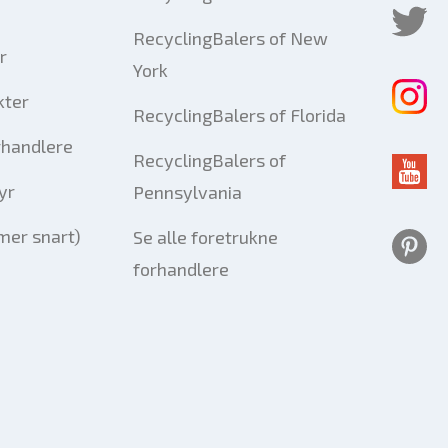
RecyclingBalers of New
r
York
kter
RecyclingBalers of Florida
rhandlere
RecyclingBalers of
yr
Pennsylvania
er snart)
Se alle foretrukne
forhandlere