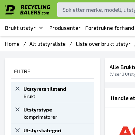
Brukt utstyr
Produsenter
Foretrukne forhand
Home
/
Alt utstyrsliste
/
Liste over brukt utstyr
Alle Brukt
FILTRE
(Viser
3
Utsty
Utstyrets tilstand
Brukt
Handle e
Utstyrstype
komprimatorer
Utstyrskategori