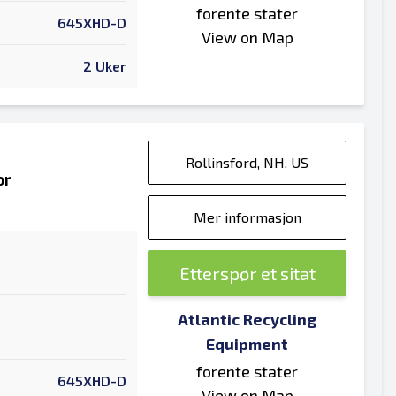
forente stater
645XHD-D
View on Map
2 Uker
Rollinsford, NH, US
or
Mer informasjon
Etterspør et sitat
Atlantic Recycling
Equipment
forente stater
645XHD-D
View on Map