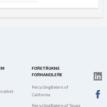
RM
FORETRUKNE
FORHANDLERE
RecyclingBalers of
trukket
California
RecyclingBalers of Texas