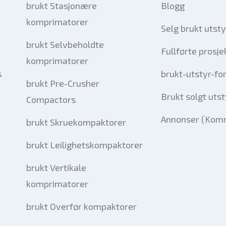
brukt Stasjonære
Blogg
komprimatorer
Selg brukt utsty
brukt Selvbeholdte
Fullførte prosje
komprimatorer
s
brukt-utstyr-fo
brukt Pre-Crusher
Brukt solgt utst
Compactors
Annonser (Komm
brukt Skruekompaktorer
brukt Leilighetskompaktorer
brukt Vertikale
komprimatorer
brukt Overfør kompaktorer