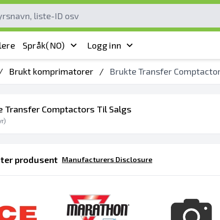
lere
Språk
(NO)
Logg inn
/
Brukt komprimatorer
/
Brukte Transfer Comptacto
e Transfer Comptactors Til Salgs
r)
tter produsent
Manufacturers Disclosure