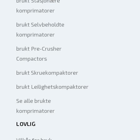
brukt Stasjonære
komprimatorer
brukt Selvbeholdte
komprimatorer
brukt Pre-Crusher
Compactors
brukt Skruekompaktorer
brukt Leilighetskompaktorer
Se alle brukte
komprimatorer
LOVLIG
Vilkår for bruk