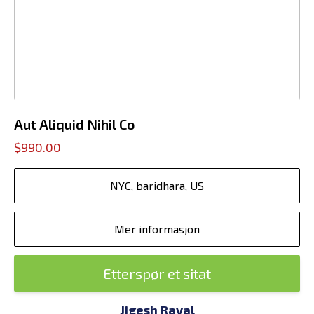
Aut Aliquid Nihil Co
$990.00
NYC, baridhara, US
Mer informasjon
Etterspør et sitat
Jigesh Raval