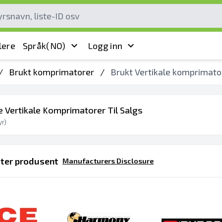
lere
Språk
(NO)
Logg inn
/
Brukt komprimatorer
/
Brukt Vertikale komprimato
e Vertikale Komprimatorer Til Salgs
r)
tter produsent
Manufacturers Disclosure