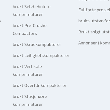
brukt Selvbeholdte
Fullførte prosje
komprimatorer
s
brukt-utstyr-fo
brukt Pre-Crusher
Brukt solgt utst
Compactors
Annonser (Komm
brukt Skruekompaktorer
brukt Leilighetskompaktorer
brukt Vertikale
komprimatorer
brukt Overfør kompaktorer
brukt Stasjonære
komprimatorer