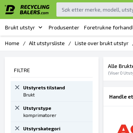
Brukt utstyr
Produsenter
Foretrukne forhand
Home
/
Alt utstyrsliste
/
Liste over brukt utstyr
Alle Brukt
FILTRE
(Viser
0
Utsty
Utstyrets tilstand
Brukt
Handle e
Utstyrstype
komprimatorer
Utstyrskategori