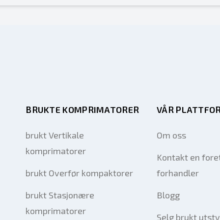
BRUKTE KOMPRIMATORER
VÅR PLATTFO
brukt Vertikale
Om oss
komprimatorer
Kontakt en fore
brukt Overfør kompaktorer
forhandler
brukt Stasjonære
Blogg
komprimatorer
Selg brukt utsty