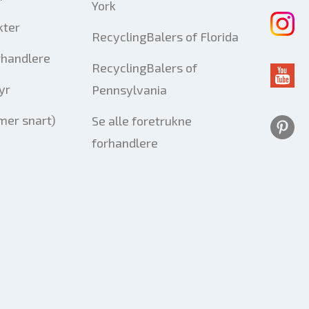
York
kter
RecyclingBalers of Florida
rhandlere
RecyclingBalers of
yr
Pennsylvania
er snart)
Se alle foretrukne
forhandlere