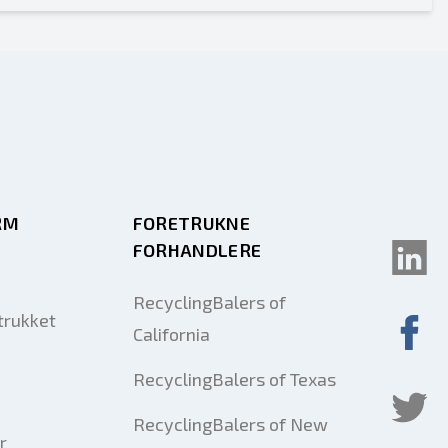
RM
FORETRUKNE
FORHANDLERE
RecyclingBalers of
trukket
California
RecyclingBalers of Texas
RecyclingBalers of New
r