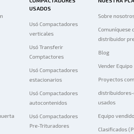
COMPACTADORES
NUESTRA PL
USADOS
on
Sobre nosotro
Usó Compactadores
Comuníquese c
verticales
distribuidor pr
Usó Transferir
Blog
Comptactores
Vender Equipo
Usó Compactadores
Proyectos com
estacionarios
distribuidores
Usó Compactadores
usados
autocontenidos
puerta
Equipo vendid
Usó Compactadores
Pre-Trituradores
Clasificados (