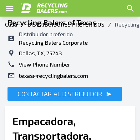
Recycling Balers of Texas
Casa
/
DISTRIBUIDORES PREFERIDOS
/
Recycling
Distribuidor preferido
Recycling Balers Corporate
Dallas, TX, 75243
View Phone Number
texas@recyclingbalers.com
CONTACTAR AL DISTRIBUIDOR
Empacadora,
Transportadora,