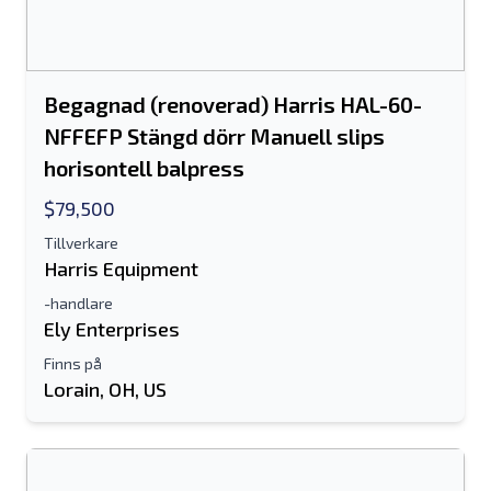
Begagnad (renoverad) Harris HAL-60-
NFFEFP Stängd dörr Manuell slips
horisontell balpress
$79,500
Tillverkare
Skicka till en vän
Harris Equipment
-handlare
Ely Enterprises
Antingen e-postadress eller fält för
Finns på
mobilnummer krävs
Lorain, OH, US
Send a Message
Skicka annons till e-post