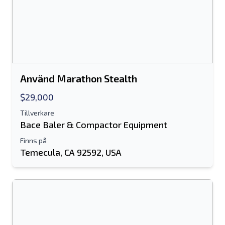
Fullständiga namn
Textlista till mobil enhet
E-postadress
Ditt fullständiga namn
Använd Marathon Stealth
$29,000
Mobil
Tillverkare
Bace Baler & Compactor Equipment
ytterligare information
Finns på
Temecula, CA 92592, USA
Skicka