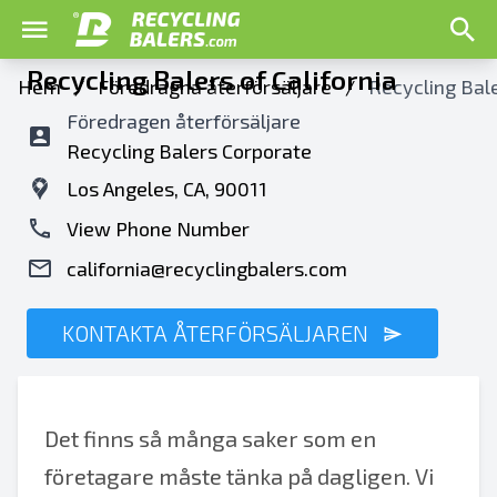
Recycling Balers of California
Hem
/
Föredragna återförsäljare
/
Recycling Bale
Föredragen återförsäljare
Recycling Balers Corporate
Los Angeles, CA, 90011
View Phone Number
california@recyclingbalers.com
KONTAKTA ÅTERFÖRSÄLJAREN
Det finns så många saker som en
företagare måste tänka på dagligen. Vi