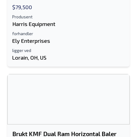
$79,500
Epostadresse
Produsent
Ditt fulle navn
Harris Equipment
forhandler
Mobil
Ely Enterprises
ligger ved
Tilleggsinformasjon
Lorain, OH, US
Sende
Sende
Brukt KMF Dual Ram Horizontal Baler