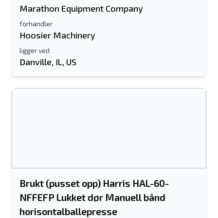
Marathon Equipment Company
forhandler
Hoosier Machinery
ligger ved
Danville, IL, US
Send til en venn
Det kreves enten e-postadresse eller
mobilnummerfelt
Send a Message
Send oppføring til e-post
Brukt (pusset opp) Harris HAL-60-
Fullt navn
NFFEFP Lukket dør Manuell bånd
Tekstoppføring til mobilenhet
horisontalballepresse