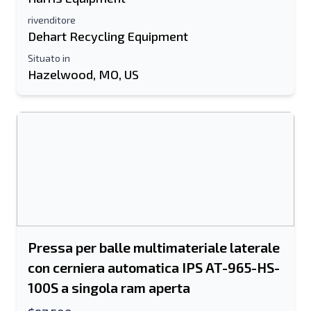
rivenditore
Dehart Recycling Equipment
Invia ad un amico
Situato in
Hazelwood, MO, US
Il campo Indirizzo e-mail o Numero di
cellulare è obbligatorio
Send a Message
Invia la scheda all'e-mail
Nome e cognome
Elenco di testo su dispositivo mobile
Pressa per balle multimateriale laterale
con cerniera automatica IPS AT-965-HS-
Indirizzo e-mail
100S a singola ram aperta
Il tuo nome completo