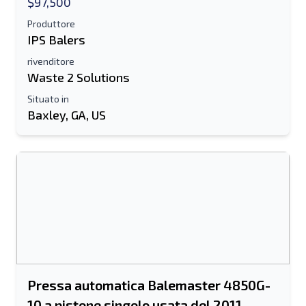
$97,500
Produttore
Mobile
IPS Balers
Informazioni aggiuntive
rivenditore
Waste 2 Solutions
Situato in
Spedire
Baxley, GA, US
Spedire
Pressa automatica Balemaster 4850G-
10 a pistone singolo usata del 2011