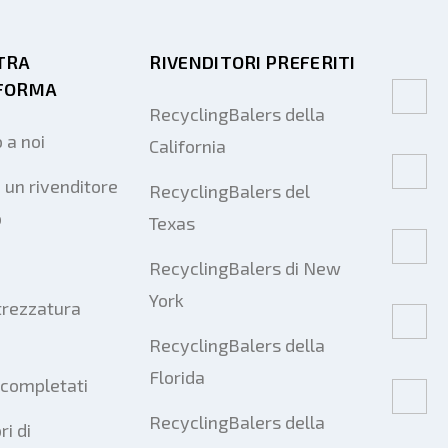
TRA
RIVENDITORI PREFERITI
FORMA
RecyclingBalers della
 a noi
California
 un rivenditore
RecyclingBalers del
o
Texas
RecyclingBalers di New
York
trezzatura
RecyclingBalers della
Florida
 completati
RecyclingBalers della
ri di