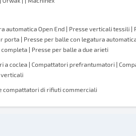
o | Orwak | | Machinex
ura automatica Open End
|
Presse verticali tessili
| 
 porta | Presse per balle con legatura automatica
e completa |
Presse per balle a due arieti
 a coclea | Compattatori prefrantumatori | Compat
verticali
e compattatori di rifiuti commerciali