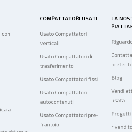
COMPATTATORI USATI
LA NOS
PIATTA
e con
Usato Compattatori
Riguardo
verticali
Contatta
Usato Compattatori di
preferit
trasferimento
Blog
Usato Compattatori fissi
Vendi at
Usato Compattatori
usata
autocontenuti
ica a
Progetti
Usato Compattatori pre-
frantoio
rivendito