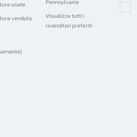
Pennsylvania
ture usate
Visualizza tutti i
tura venduta
rivenditori preferiti
mamente)