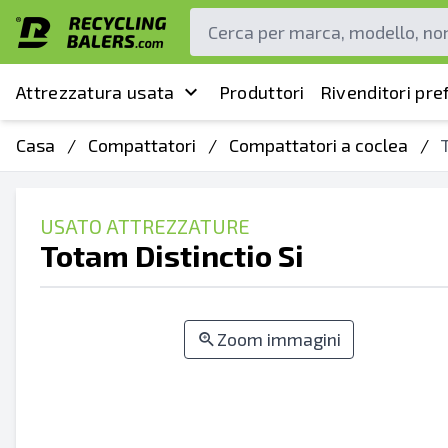
Attrezzatura usata
Produttori
Rivenditori pref
Casa
/
Compattatori
/
Compattatori a coclea
/
USATO ATTREZZATURE
Totam Distinctio Si
Zoom immagini