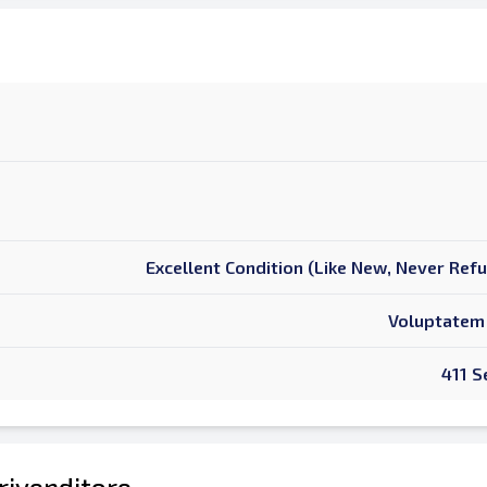
Excellent Condition (Like New, Never Ref
Voluptatem 
411 S
 rivenditore