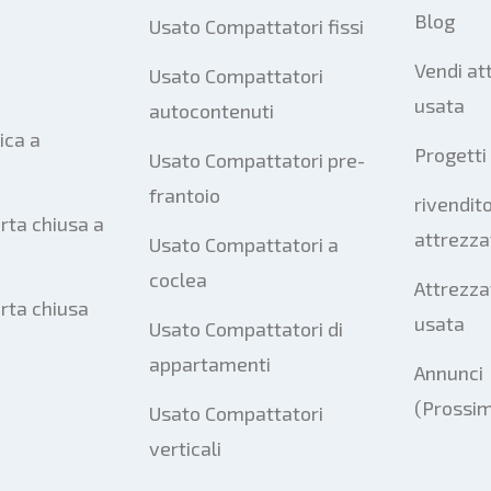
Blog
Usato Compattatori fissi
Vendi at
Usato Compattatori
usata
autocontenuti
ica a
Progetti
Usato Compattatori pre-
frantoio
rivendito
rta chiusa a
attrezza
Usato Compattatori a
coclea
Attrezza
orta chiusa
usata
Usato Compattatori di
appartamenti
Annunci
(Prossi
Usato Compattatori
verticali