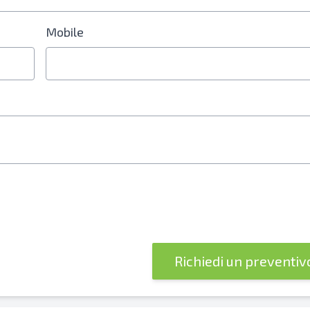
Mobile
re è obbligatorio
Richiedi un preventi