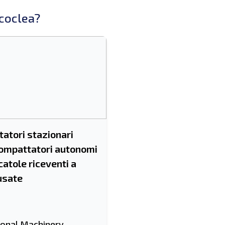
coclea?
atori stazionari
Compattatori autonomi
catole riceventi a
usate
ional Machinery