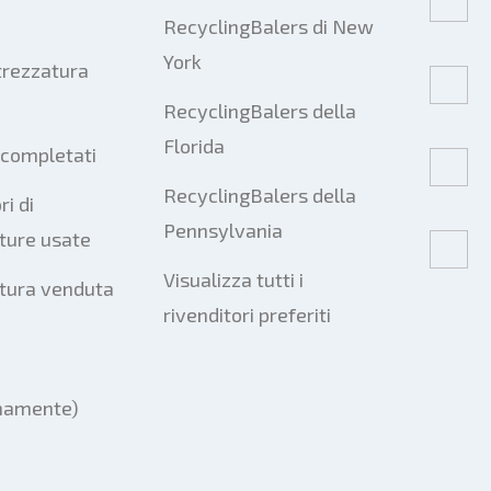
RecyclingBalers di New
York
trezzatura
RecyclingBalers della
Florida
 completati
RecyclingBalers della
ri di
Pennsylvania
ture usate
Visualizza tutti i
tura venduta
rivenditori preferiti
mamente)