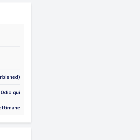
urbished)
Odio qui
ettimane