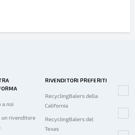
TRA
RIVENDITORI PREFERITI
FORMA
RecyclingBalers della
 a noi
California
 un rivenditore
RecyclingBalers del
o
Texas