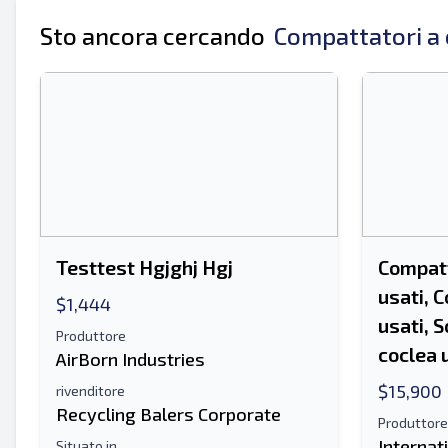
Il tuo nome completo
Sto ancora cercando
Compattatori a 
Mobile
Informazioni aggiuntive
Testtest Hgjghj Hgj
Compatt
usati, 
$1,444
usati, S
Produttore
coclea 
AirBorn Industries
$15,900
rivenditore
Recycling Balers Corporate
Produttore
Internat
Situato in