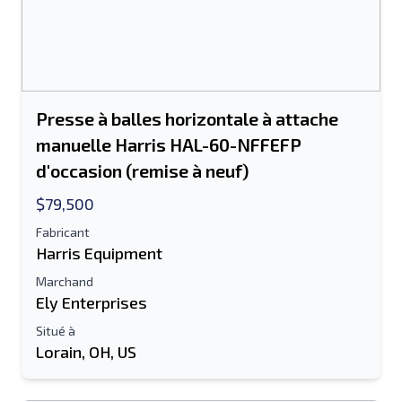
Nom complet
Liste de texte sur un appareil mobile
Presse à balles horizontale à attache
Adresse e-mail
manuelle Harris HAL-60-NFFEFP
d'occasion (remise à neuf)
Ton nom complet
$79,500
Mobile
Fabricant
Harris Equipment
Information additionnelle
Marchand
Ely Enterprises
Envoyer
Situé à
Lorain, OH, US