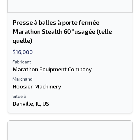
Presse à balles à porte fermée
Marathon Stealth 60 "usagée (telle
quelle)
$16,000
Fabricant
Marathon Equipment Company
Marchand
Hoosier Machinery
Envoyer à un ami
Situé à
Danville, IL, US
Le champ Adresse e-mail ou Numéro de
portable est obligatoire
Send a Message
Envoyer la liste par e-mail