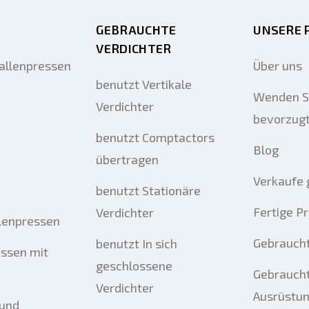
GEBRAUCHTE
UNSERE 
VERDICHTER
allenpressen
Über uns
benutzt Vertikale
Wenden Si
Verdichter
bevorzug
benutzt Comptactors
Blog
übertragen
Verkaufe 
benutzt Stationäre
Fertige P
Verdichter
llenpressen
Gebrauch
benutzt In sich
essen mit
geschlossene
Gebraucht
Verdichter
Ausrüstu
 und