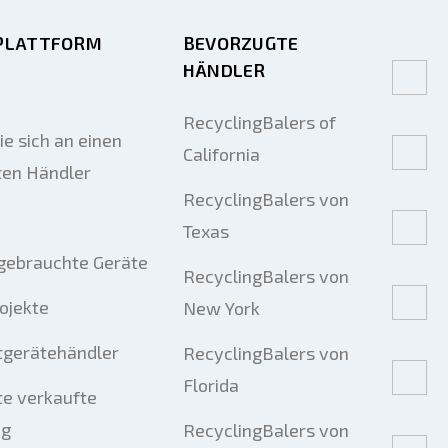
PLATTFORM
BEVORZUGTE
HÄNDLER
RecyclingBalers of
e sich an einen
California
ten Händler
RecyclingBalers von
Texas
gebrauchte Geräte
RecyclingBalers von
rojekte
New York
tgerätehändler
RecyclingBalers von
Florida
e verkaufte
ng
RecyclingBalers von