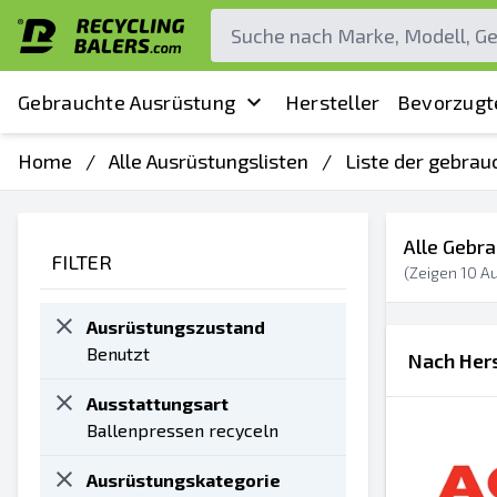
Gebrauchte Ausrüstung
Hersteller
Bevorzugt
Home
/
Alle Ausrüstungslisten
/
Liste der gebrau
Alle Gebr
FILTER
(Zeigen
10
Au
Ausrüstungszustand
Benutzt
Nach Hers
Ausstattungsart
Ballenpressen recyceln
Ausrüstungskategorie