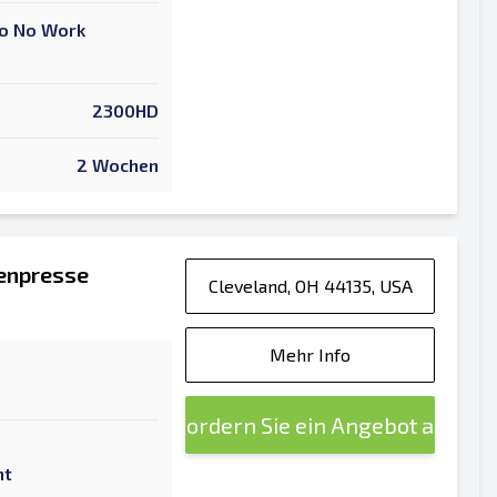
 To No Work
2300HD
2 Wochen
lenpresse
Cleveland, OH 44135, USA
Mehr Info
Fordern Sie ein Angebot an
nt