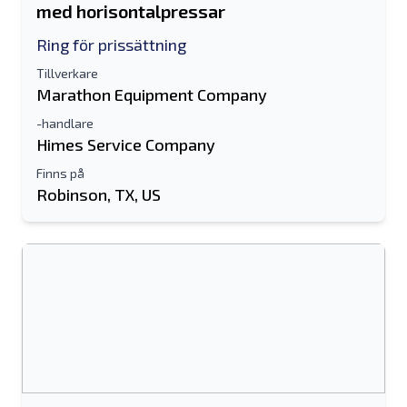
med horisontalpressar
Ring för prissättning
Tillverkare
Marathon Equipment Company
-handlare
Himes Service Company
Skicka till en vän
Finns på
Robinson, TX, US
Antingen e-postadress eller fält för
mobilnummer krävs
Send a Message
Skicka annons till e-post
Fullständiga namn
Textlista till mobil enhet