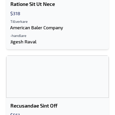
Ratione Sit Ut Nece
E-postadress
$318
Tillverkare
Ditt fullständiga namn
American Baler Company
Mobil
-handlare
Jigesh Raval
ytterligare information
Skicka
Skicka
Recusandae Sint Off