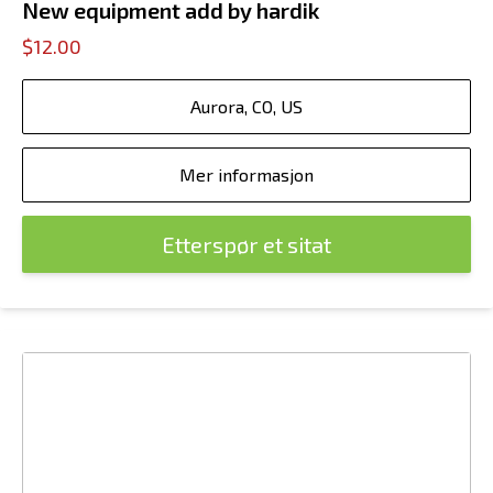
New equipment add by hardik
$12.00
Aurora, CO, US
Mer informasjon
Etterspør et sitat