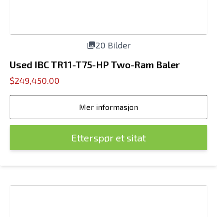
20 Bilder
Used IBC TR11-T75-HP Two-Ram Baler
$249,450.00
Mer informasjon
Etterspør et sitat