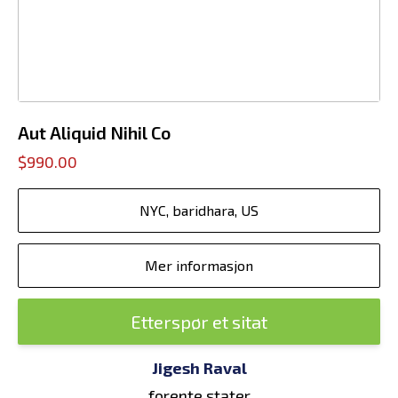
Aut Aliquid Nihil Co
$990.00
NYC, baridhara, US
Mer informasjon
Etterspør et sitat
Jigesh Raval
forente stater