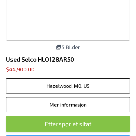
5 Bilder
Used Selco HLO128AR50
$44,900.00
Hazelwood, MO, US
Mer informasjon
Etterspør et sitat