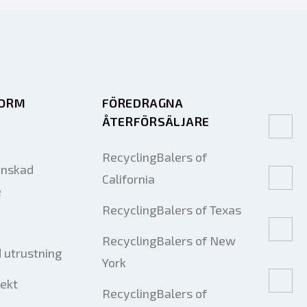
FORM
FÖREDRAGNA
ÅTERFÖRSÄLJARE
RecyclingBalers of
önskad
California
e
RecyclingBalers of Texas
RecyclingBalers of New
 utrustning
York
jekt
RecyclingBalers of