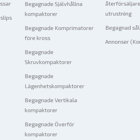
essar
återförsäljar
Begagnade Självhållna
utrustning
kompaktorer
slips
Begagnad sål
Begagnade Komprimatorer
före kross
Annonser (Ko
Begagnade
Skruvkompaktorer
Begagnade
Lägenhetskompaktorer
Begagnade Vertikala
kompaktorer
Begagnade Överför
kompaktorer