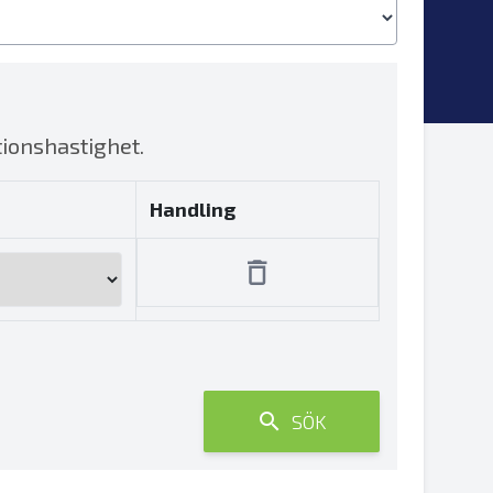
tionshastighet.
Handling
SÖK