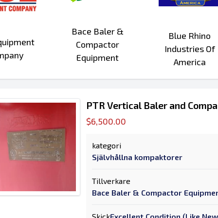
Bace Baler &
Blue Rhino
quipment
Compactor
Industries Of
mpany
Equipment
America
PTR Vertical Baler and Comp
$6,500.00
kategori
Självhållna kompaktorer
Tillverkare
Bace Baler & Compactor Equipme
Skick
Excellent Condition (Like New