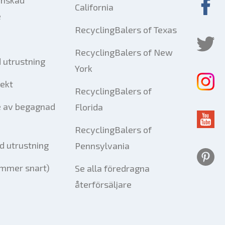
California
e
RecyclingBalers of Texas
RecyclingBalers of New
 utrustning
York
jekt
RecyclingBalers of
e av begagnad
Florida
RecyclingBalers of
d utrustning
Pennsylvania
mmer snart)
Se alla föredragna
återförsäljare