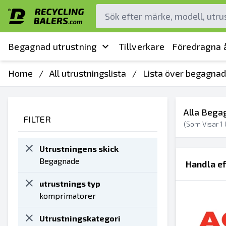
Begagnad utrustning
Tillverkare
Föredragna å
Home
/
All utrustningslista
/
Lista över begagnad
Alla Bega
FILTER
(Som Visar
1
Utrustningens skick
Begagnade
Handla ef
utrustnings typ
komprimatorer
Utrustningskategori