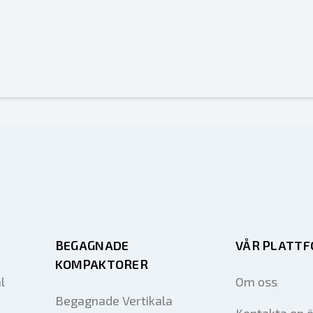
BEGAGNADE
VÅR PLATT
KOMPAKTORER
l
Om oss
Begagnade Vertikala
Kontakta en 