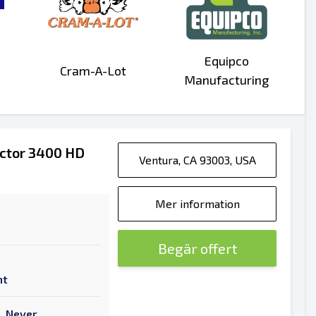
Equipco
Cram-A-Lot
Manufacturing
actor 3400 HD
Ventura, CA 93003, USA
Mer information
Begär offert
nt
, Never