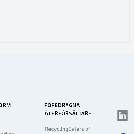
FORM
FÖREDRAGNA
ÅTERFÖRSÄLJARE
RecyclingBalers of
önskad