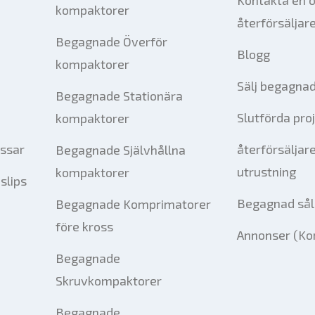
kompaktorer
återförsäljar
Begagnade Överför
Blogg
kompaktorer
Sälj begagnad
Begagnade Stationära
Slutförda pro
kompaktorer
essar
återförsäljar
Begagnade Självhållna
utrustning
kompaktorer
slips
Begagnad sål
Begagnade Komprimatorer
före kross
Annonser (Ko
Begagnade
Skruvkompaktorer
Begagnade