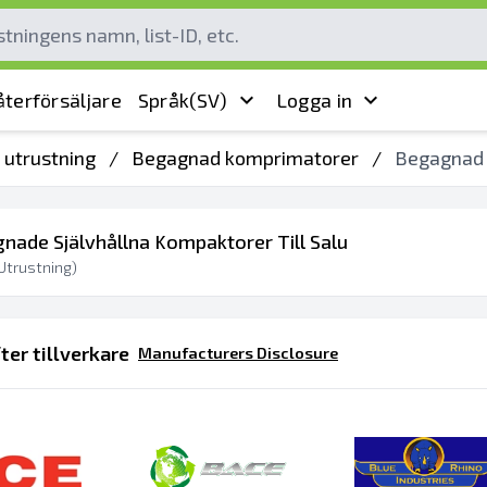
terförsäljare
Språk
(SV)
Logga in
 utrustning
/
Begagnad komprimatorer
/
Begagnad 
gnade Självhållna Kompaktorer Till Salu
Utrustning)
ter tillverkare
Manufacturers Disclosure