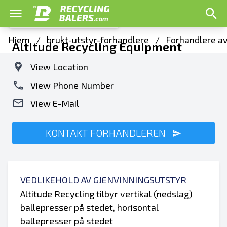
Hjem
/
brukt-utstyr-forhandlere
/
Forhandlere av
Altitude Recycling Equipment
View Location
View Phone Number
View E-Mail
KONTAKT FORHANDLEREN
VEDLIKEHOLD AV GJENVINNINGSUTSTYR
Altitude Recycling tilbyr vertikal (nedslag)
ballepresser på stedet, horisontal
ballepresser på stedet