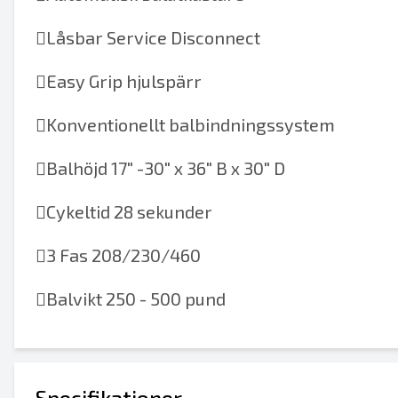

Låsbar Service Disconnect

Easy Grip hjulspärr

Konventionellt balbindningssystem

Balhöjd 17" -30" x 36" B x 30" D

Cykeltid 28 sekunder

3 Fas 208/230/460

Balvikt 250 - 500 pund
Specifikationer