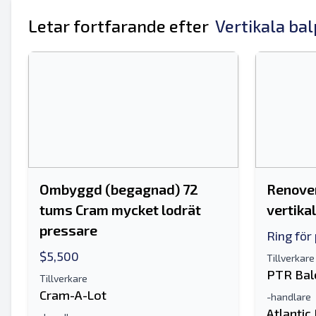
Letar fortfarande efter
Vertikala ba
Ombyggd (begagnad) 72
Renove
tums Cram mycket lodrät
vertika
pressare
Ring för
$5,500
Tillverkare
PTR Bal
Tillverkare
Cram-A-Lot
-handlare
Atlantic