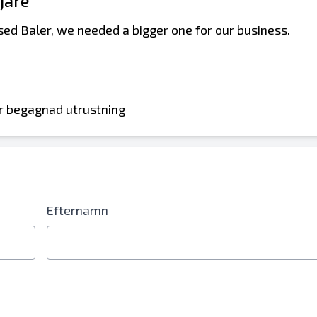
ljare
used Baler, we needed a bigger one for our business.
för begagnad utrustning
nummer krävs
Efternamn