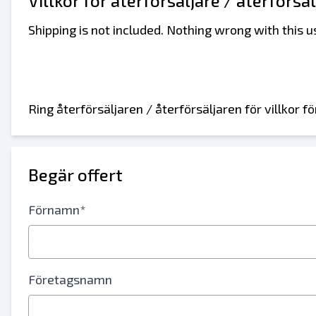
Villkor för återförsäljare / återförsä
Shipping is not included. Nothing wrong with this 
Skicka till en vän
Ring återförsäljaren / återförsäljaren för villkor 
Antingen e-postadress eller fält för mobil
Begär offert
Skicka annons till e-post
Send a Message
Förnamn*
Fullständiga namn
Textlista till mobil enhet
Företagsnamn
E-postadress