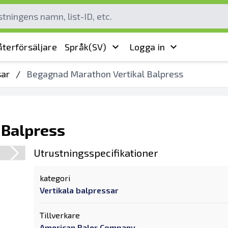
terförsäljare
Språk
(SV)
Logga in
sar
/
Begagnad Marathon Vertikal Balpress
 Balpress
Utrustningsspecifikationer
kategori
Vertikala balpressar
Tillverkare
American Baler Company