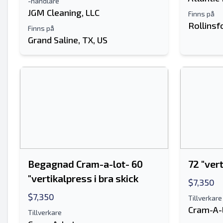
-handlare
JGM Cleaning, LLC
Finns på
Rollinsf
Finns på
Grand Saline, TX, US
Begagnad Cram-a-lot- 60
72 "ver
"vertikalpress i bra skick
$7,350
$7,350
Tillverkare
Cram-A-
Tillverkare