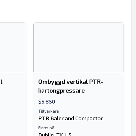
l
Ombyggd vertikal PTR-
kartongpressare
$5,850
Tillverkare
PTR Baler and Compactor
Finns på
Dublin, TX, US