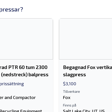
lpressar?
rad PTR 60 tum 2300
Begagnad Fox vertika
l (nedstreck) balpress
slagpress
 prissättning
$3,100
Tillverkare
er and Compactor
Fox
Finns på
 Recycling Equipment
Salt Lake City, UT, US