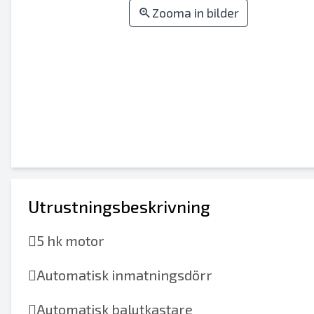
Zooma in bilder
Utrustningsbeskrivning

5 hk motor

Automatisk inmatningsdörr

Automatisk balutkastare