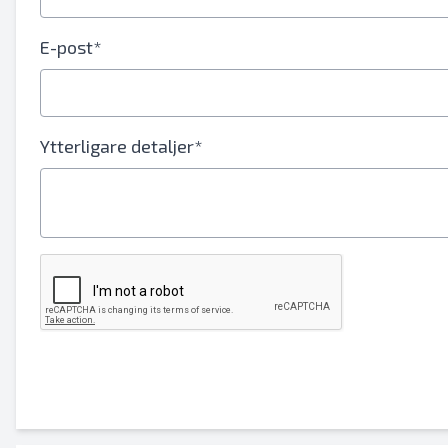
Ditt fullständiga namn
E-post*
Mobil
ytterligare information
Ytterligare detaljer*