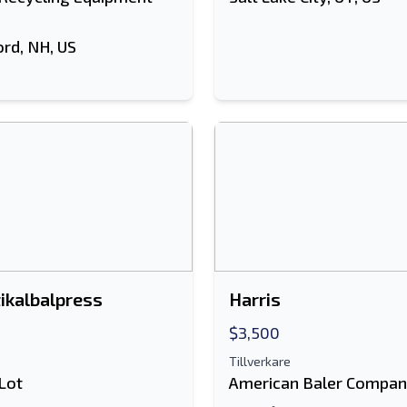
ord, NH, US
tikalbalpress
Harris
$3,500
Tillverkare
Lot
American Baler Compa