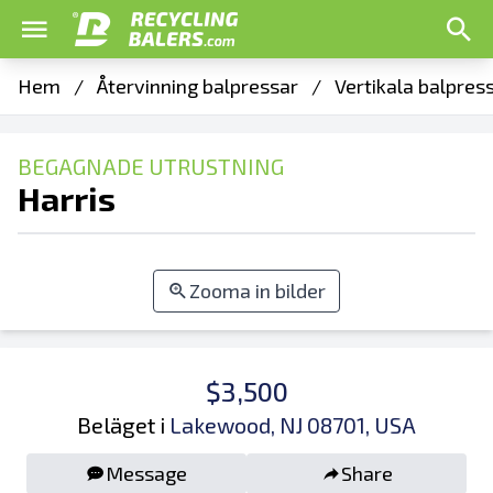
Hem
/
Återvinning balpressar
/
Vertikala balpres
BEGAGNADE UTRUSTNING
Harris
Zooma in bilder
$3,500
Beläget i
Lakewood, NJ 08701, USA
Message
Share