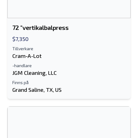
Antingen e-postadress eller fält för
mobilnummer krävs
72 "vertikalbalpress
Send a Message
Skicka annons till e-post
$7,350
Tillverkare
Fullständiga namn
Cram-A-Lot
Textlista till mobil enhet
-handlare
JGM Cleaning, LLC
E-postadress
Finns på
Grand Saline, TX, US
Ditt fullständiga namn
Mobil
ytterligare information