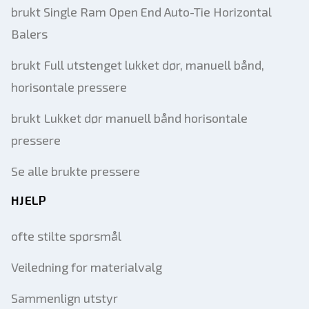
Ditt fulle navn
brukt Single Ram Open End Auto-Tie Horizontal
Balers
Mobil
brukt Full utstenget lukket dør, manuell bånd,
Tilleggsinformasjon
horisontale pressere
Sende
brukt Lukket dør manuell bånd horisontale
pressere
Se alle brukte pressere
HJELP
Sende
ofte stilte spørsmål
Veiledning for materialvalg
Sammenlign utstyr