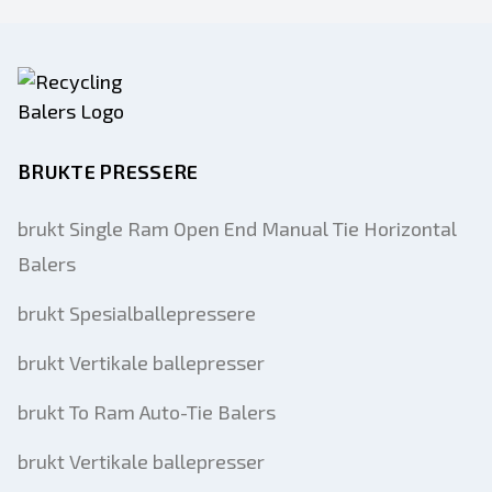
Send til en venn
BRUKTE PRESSERE
Det kreves enten e-postadresse eller
mobilnummerfelt
brukt Single Ram Open End Manual Tie Horizontal
Balers
Send a Message
Send oppføring til e-post
brukt Spesialballepressere
Fullt navn
brukt Vertikale ballepresser
Tekstoppføring til mobilenhet
brukt To Ram Auto-Tie Balers
Epostadresse
brukt Vertikale ballepresser