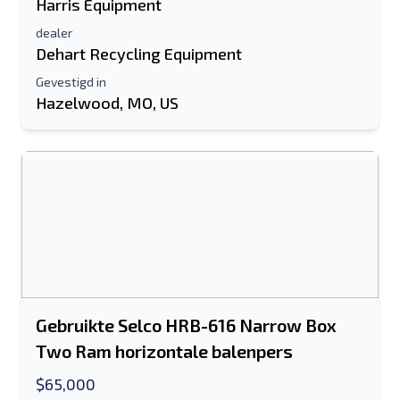
Harris Equipment
Extra informatie
dealer
Dehart Recycling Equipment
Sturen
Gevestigd in
Hazelwood, MO, US
Sturen
Gebruikte Selco HRB-616 Narrow Box
Two Ram horizontale balenpers
$65,000