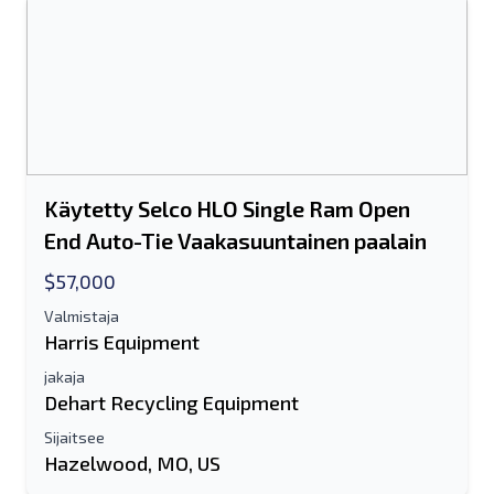
Joko sähköpostiosoite tai
matkapuhelinnumerokenttä vaaditaan
Send a Message
Lähetä luettelo sähköpostitse
Koko nimi
Käytetty Selco HLO Single Ram Open
End Auto-Tie Vaakasuuntainen paalain
Tekstiluettelo mobiililaitteelle
$57,000
Sähköpostiosoite
Valmistaja
Harris Equipment
Koko nimesi
jakaja
Dehart Recycling Equipment
Matkapuhelin
Sijaitsee
Hazelwood, MO, US
lisäinformaatio