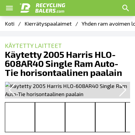
Koti
/
Kierrätyspaalaimet
/
Yhden ram avoimen l
KÄYTETTY LAITTEET
Käytetty 2005 Harris HLO-
608AR40 Single Ram Auto-
Tie horisontaalinen paalain