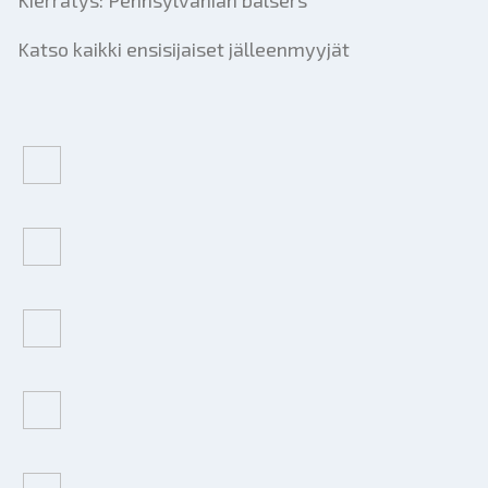
Kierrätys: Pennsylvanian balsers
Katso kaikki ensisijaiset jälleenmyyjät