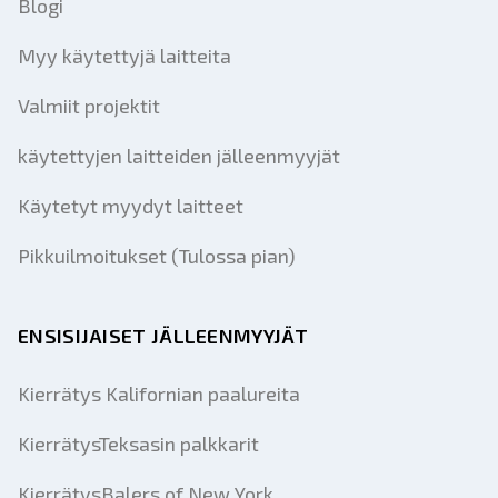
Blogi
Myy käytettyjä laitteita
Valmiit projektit
käytettyjen laitteiden jälleenmyyjät
Käytetyt myydyt laitteet
Pikkuilmoitukset (Tulossa pian)
ENSISIJAISET JÄLLEENMYYJÄT
Kierrätys Kalifornian paalureita
KierrätysTeksasin palkkarit
KierrätysBalers of New York