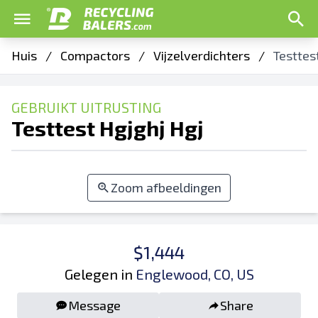
Huis
/
Compactors
/
Vijzelverdichters
/
Testtes
GEBRUIKT UITRUSTING
Testtest Hgjghj Hgj
Zoom afbeeldingen
$1,444
Gelegen in
Englewood, CO, US
Message
Share