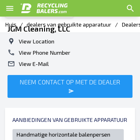
Huis
/
dealers van gebruikte apparatuur
/
Dealers
JGM Cleaning, LLC
View Location
View Phone Number
View E-Mail
NEEM CONTACT OP MET DE DEALER
AANBIEDINGEN VAN GEBRUIKTE APPARATUUR
Handmatige horizontale balenpersen