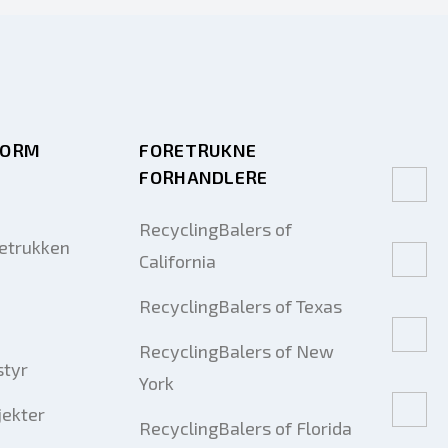
FORM
FORETRUKNE
FORHANDLERE
RecyclingBalers of
retrukken
California
RecyclingBalers of Texas
RecyclingBalers of New
styr
York
jekter
RecyclingBalers of Florida