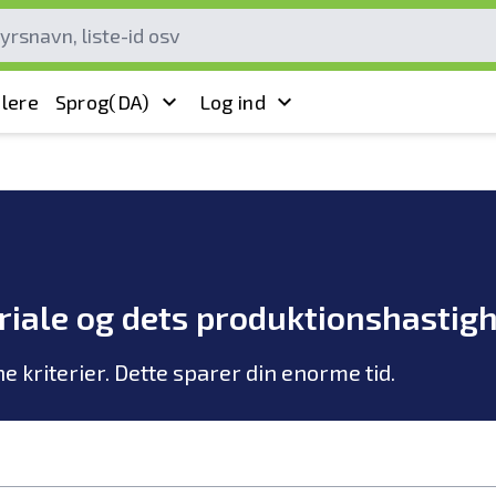
lere
Sprog
(DA)
Log ind
riale og dets produktionshastig
he kriterier. Dette sparer din enorme tid.