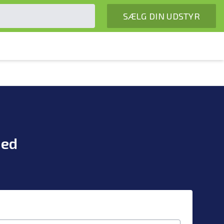
SÆLG DIN UDSTYR
hed