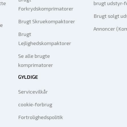
tte
brugt udstyr-
Forkrydskomprimatorer
Brugt solgt ud
Brugt Skruekompaktorer
le
Annoncer (Ko
Brugt
Lejlighedskompaktorer
Se alle brugte
komprimatorer
GYLDIGE
Servicevilkår
cookie-forbrug
Fortrolighedspolitik