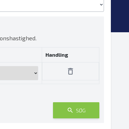
ionshastighed.
Handling
SØG