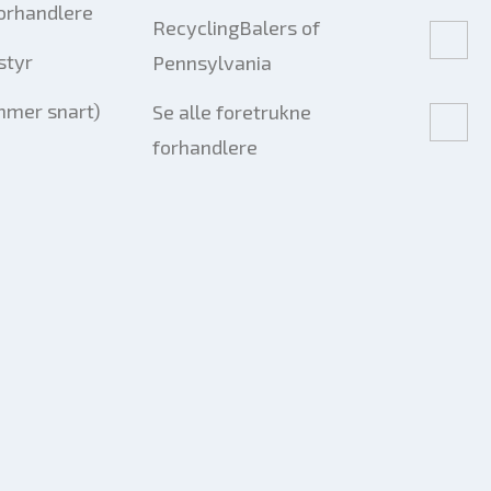
forhandlere
RecyclingBalers of
styr
Pennsylvania
mmer snart)
Se alle foretrukne
forhandlere