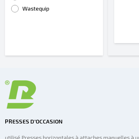
Wastequip
PRESSES D'OCCASION
utilisé Presses horizontales à attaches manuelles à u