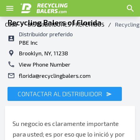
Recycling Balers of Florida
Casa
/
DISTRIBUIDORES PREFERIDOS
/
Recycling 
Distribuidor preferido
PBE Inc
Brooklyn, NY, 11238
View Phone Number
florida@recyclingbalers.com
CONTACTAR AL DISTRIBUIDOR
Su negocio es claramente importante
para usted; es por eso que lo inició y por