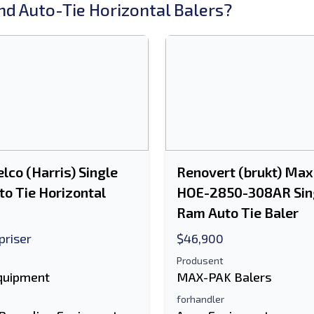
d Auto-Tie Horizontal Balers?
elco (Harris) Single
Renovert (brukt) Max
o Tie Horizontal
HOE-2850-308AR Sin
Ram Auto Tie Baler
priser
$46,900
Produsent
Equipment
MAX-PAK Balers
forhandler