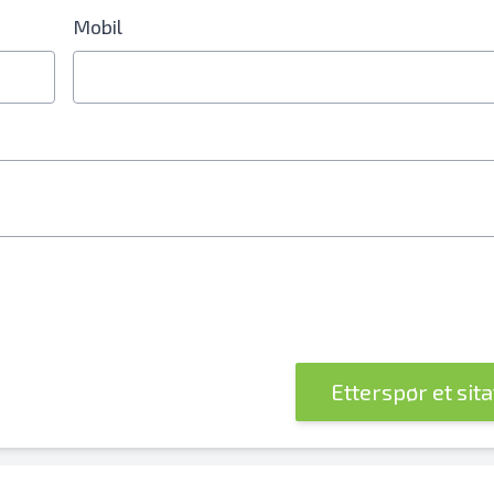
Mobil
lnummerfelt
Etterspør et sit