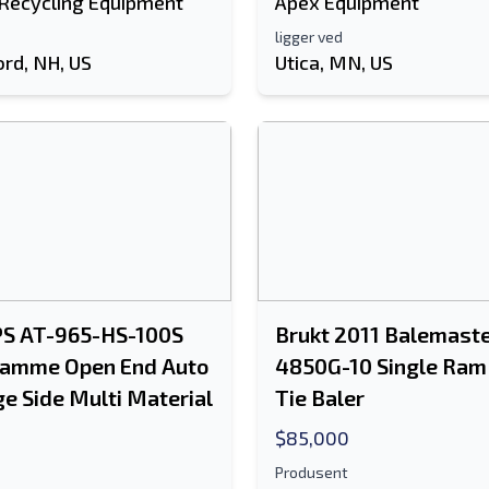
 Recycling Equipment
Apex Equipment
ligger ved
ord, NH, US
Utica, MN, US
PS AT-965-HS-100S
Brukt 2011 Balemast
 ramme Open End Auto
4850G-10 Single Ram
ge Side Multi Material
Tie Baler
$85,000
Produsent