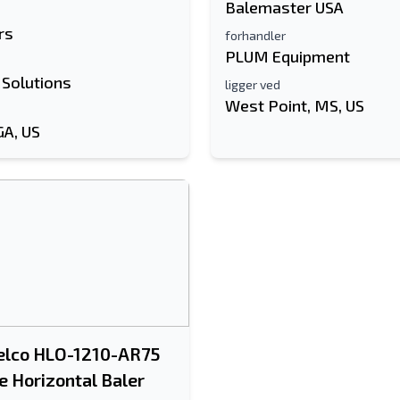
Balemaster USA
rs
forhandler
PLUM Equipment
 Solutions
ligger ved
West Point, MS, US
GA, US
elco HLO-1210-AR75
e Horizontal Baler