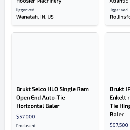
Hoosier Machinery
Atlantic
ligger ved
ligger ved
Wanatah, IN, US
Rollinsf
Brukt Selco HLO Single Ram
Brukt I
Open End Auto-Tie
Enkelt
Horizontal Baler
Tie Hin
Baler
$57,000
$97,500
Produsent