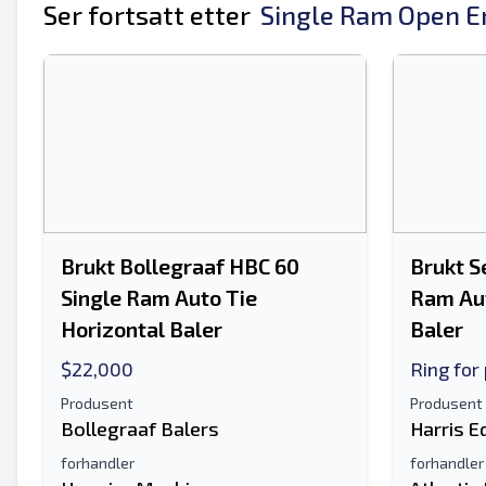
Ditt fulle navn
Ser fortsatt etter
Single Ram Open En
Mobil
Tilleggsinformasjon
Brukt Bollegraaf HBC 60
Brukt S
Single Ram Auto Tie
Ram Aut
Horizontal Baler
Baler
$22,000
Ring for 
Produsent
Produsent
Bollegraaf Balers
Harris 
forhandler
forhandler