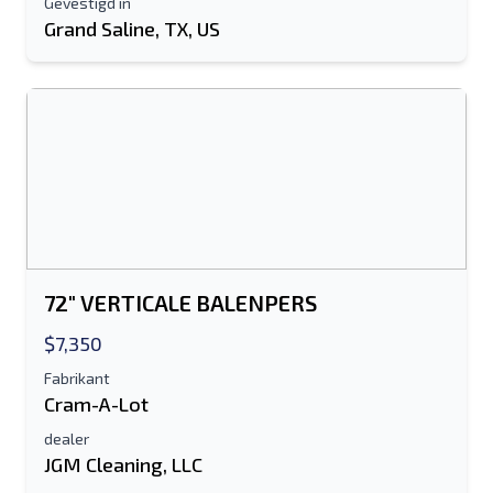
Gevestigd in
Grand Saline, TX, US
Stuur naar een vriend
Het veld E-mailadres of Mobiel nummer
is verplicht
Send a Message
Stuur vermelding naar e-mail
Voor-en achternaam
72" VERTICALE BALENPERS
Sms-lijst naar mobiel apparaat
$7,350
Fabrikant
E-mailadres
Cram-A-Lot
dealer
Je volledige naam
JGM Cleaning, LLC