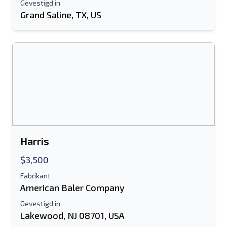
Gevestigd in
Mobiel
Grand Saline, TX, US
Extra informatie
Sturen
Sturen
Harris
$3,500
Fabrikant
American Baler Company
Gevestigd in
Lakewood, NJ 08701, USA