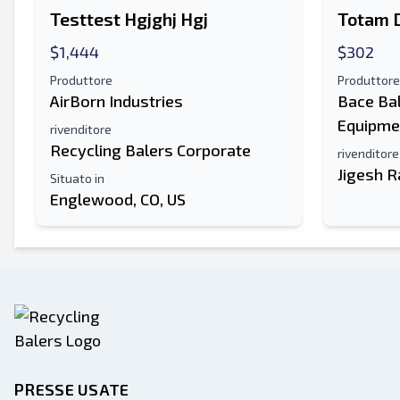
Testtest Hgjghj Hgj
Totam D
$1,444
$302
Produttore
Produttore
AirBorn Industries
Bace Ba
Equipme
rivenditore
Recycling Balers Corporate
rivenditore
Jigesh R
Situato in
Englewood, CO, US
PRESSE USATE