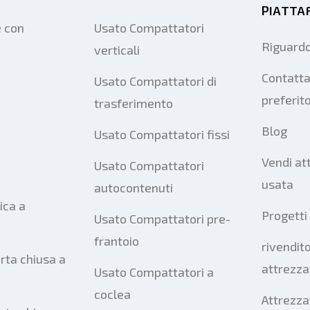
PIATTA
e con
Usato Compattatori
Riguardo
verticali
Contatta
Usato Compattatori di
preferit
trasferimento
Blog
Usato Compattatori fissi
Vendi at
Usato Compattatori
usata
autocontenuti
ica a
Progetti
Usato Compattatori pre-
frantoio
rivendito
rta chiusa a
attrezza
Usato Compattatori a
coclea
Attrezza