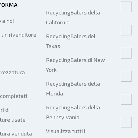
FORMA
RecyclingBalers della
 a noi
California
 un rivenditore
RecyclingBalers del
o
Texas
RecyclingBalers di New
York
trezzatura
RecyclingBalers della
Florida
 completati
RecyclingBalers della
ri di
Pennsylvania
ture usate
Visualizza tutti i
tura venduta