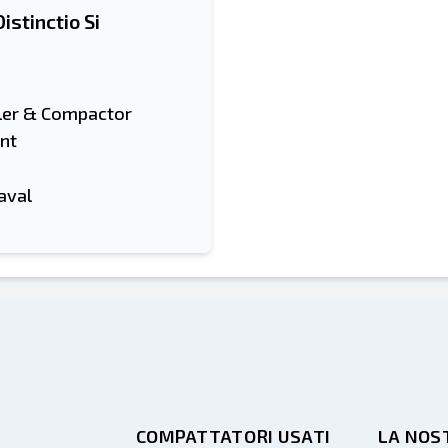
istinctio Si
ler & Compactor
nt
aval
COMPATTATORI USATI
LA NOS