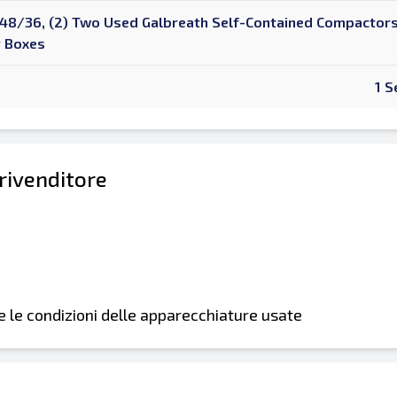
8/36, (2) Two Used Galbreath Self-Contained Compactors,
r Boxes
1 S
 rivenditore
i e le condizioni delle apparecchiature usate