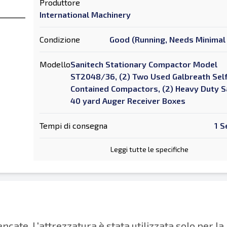
Produttore
International Machinery
Condizione
Good (Running, Needs Minimal 
Modello
Sanitech Stationary Compactor Model
ST2048/36, (2) Two Used Galbreath Sel
Contained Compactors, (2) Heavy Duty S
40 yard Auger Receiver Boxes
Tempi di consegna
1 S
Leggi tutte le specifiche
lencate. L'attrezzatura è stata utilizzata solo per l