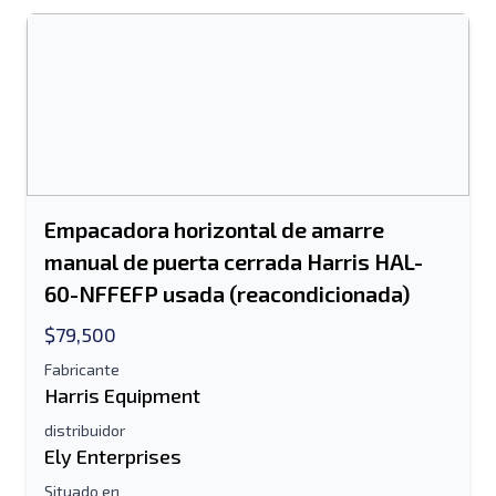
Empacadora horizontal de amarre
manual de puerta cerrada Harris HAL-
60-NFFEFP usada (reacondicionada)
$79,500
Enviar a un amigo
Fabricante
Harris Equipment
Se requiere el campo de dirección de
distribuidor
correo electrónico o número de teléfono
Ely Enterprises
móvil
Situado en