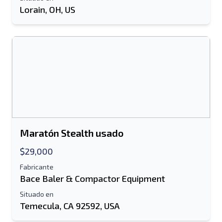
Lorain, OH, US
Send a Message
Enviar listado a correo electrónico
Nombre completo
Listado de mensajes de texto al dispositivo
móvil
Dirección de correo electrónico
Tu nombre completo
Maratón Stealth usado
Móvil
$29,000
Fabricante
Bace Baler & Compactor Equipment
Información Adicional
Situado en
Enviar
Temecula, CA 92592, USA